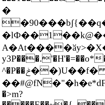
�
�90���bʃ{�
�lФ��1��k@��
A�At����ӑy>�X�s�
y3P���.'�H'�=��o*
^�P��ݲ��)U��f� ]6=Sv���~������Ў.� k
��#@fN�"�h�e*dF
�>m?
�����E��~�{_��