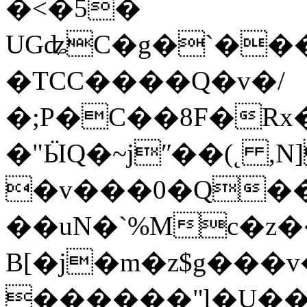
�<�5�
UGʥC�g�`�����ц�,�޹
�ТCC����Q�v�/
�;P�C��8F�Rx
�"ӸQ�~jʺ��(˛ ,N]�rr����F��
�v���0�Q��
��uN�`%Mc�z�
B[�j�m�z$g���
������"l�U