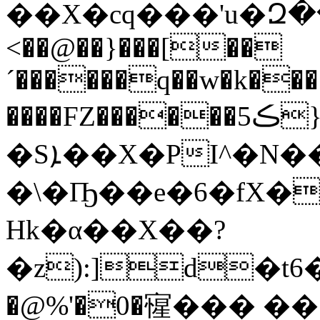
��X�cq���'u�Զ��
<��@��}���[��
´������q��w�k���
����FZ������5ڪ}_qMcK2�n����FYm�D��;�Ԭ/
�Sܐ��X�PI^�N����`(��d@��
�\�Ҧ��e�6�fX�
Hk�α��X��?
�z):]d�t6�
�@%'�0�㝭��� ��.