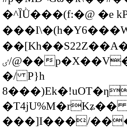
�^ȈǛ���(f:�@ �e kP
���I\�(h�Y6���W
��[Kh��S22Z��A
ٸ/@��p�X��V�2%���Oj" �/
�/ P}h
8���)Ek�!uOT�
�T4jU%M�rKʑ��
���]І���/���