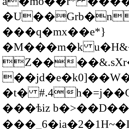
a�mo��r* ����
�U��Grb�n�yژN[
���q�mx��e*}
�M���m�k u�H&
Z����&.sXr
��jd�e�k0]��W�
�t� #.4h�=j��G�ܭc��(�s��ۊ��@�c�Q�ؘ��'�
���ѣiz b�>��D��
���_6�ia�2�1H~�