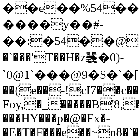
��e��%54��g
����y��#-
��:�54��@�b
�`���'T��H�z䩁�0)-
`0 @1`���@9�$�`�[
��(e��-!cI7��c�
Foy,�_�����B'8,
���HY���p�@�Fx�-
�E�T�F���e��~n8�`