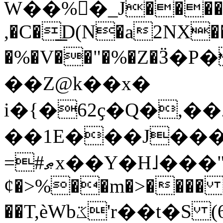
W��%򉣗�_J����`u
,�C�͟D(N�a2NX���
�%�V��"�%�Z�Ӟ
��Z@k��x�
i�{�62ҫ�Q�,��
��1E���J���
=#ޠx��Y�H˩���"�*$_���Ӆ�S��0��M�����N@T>q�|>��$DM���Q��(�
ȼ�>%��m�>���� �
��T,èWbػ'r��t�S (6i2C��K=���������/~