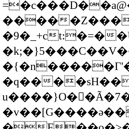
=�c���D��a
�����Z���
�9�_+ct:�=��
�k;�}5���C��
�{�n�����Г'
�q����sH��
u����}O��Ã�7
�v��[G����ǝ�
�F��o�>