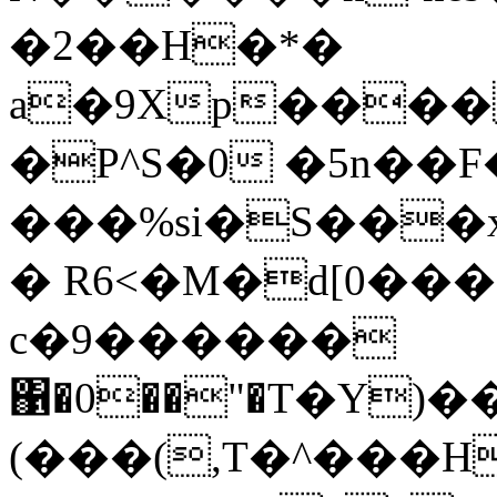
�2��H�*�
a�9Xp���
�P^S�0 �5n��
���%si�S���
� R6<�M�d[0���*
c�9������
΁�0��"�T�Y)
(���(,T�^���H