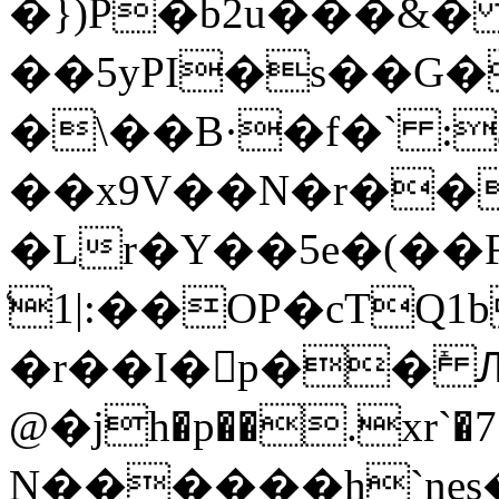
�})P�b2u���&
��5yPI�s��G
�\��B·�f�` :
��x9V��N�r��
�Lr�Y��5e�(��
͑1|:��OP�cTQ1
�r��I�p��ܺ 
@�jh�p��.xr`�7��
N������h`nes