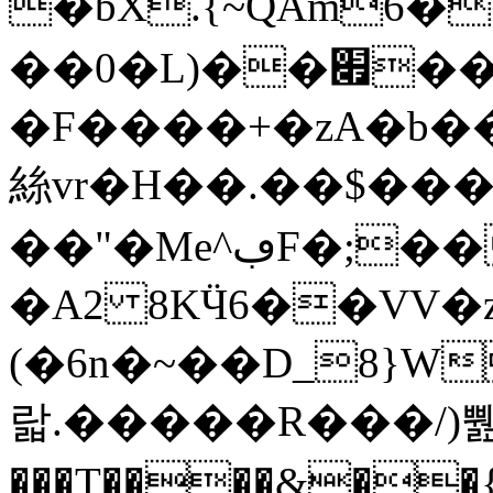
�bX.{~QAm6�
��0�L)��׏��,?
�F����+�zA�b
絲 vr�H��.��$���
��"�Me^ڢF�;��,���!
�A2 8KӴ6��VV�
(�6n�~��D_8}W
랇.�����R���/)쀒�
���T����&��{%rN