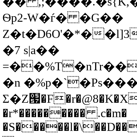
�� ,;����.�s{K,
Ѳp2-W�ѓ� �G��
Z�t�D6O'�*��l]
�7 s|a��
=��%T�nTr��
�n �%p�`�Ps���
Σ�Z՗�F�r�@8�K�X�
�r*��������� .c�m�
�S�����l�\��D��