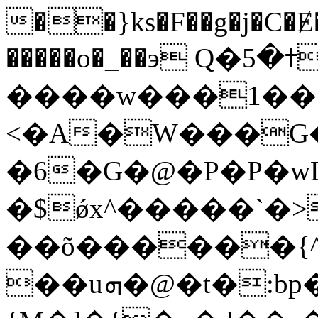
��}ks�F��g�j�C�Ɇ
�����o�_��э Q�ߙ�5�D$������}N7?
����w���1���
<�A�W���G�9
�6�G�@�P�P�wD
�$ǿx^�����`�>
��õ������{^��
��uܗ�@�t�