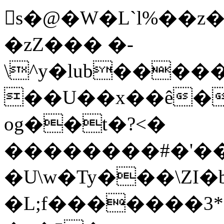
s�@�W�L`l%��
�zZ��� �-
\^y�lub����
��U��x��ê�
og��t�?<�
��������#�'��
�U\w�Ty���\ΖI�
�L;f�������3*