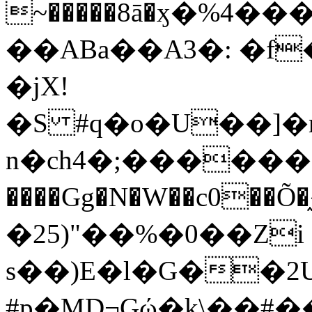
~�����8ā�ӽ�%4�
��ABa��A3�: �f
�jX!
�S #q�o�U��]
n�ch4�;������0�
����Gg�N�W��c0��Õ�
�25)"��%�0��Zi
s��)E�l�G��2U
#p�MD¬Gώ�k\��#��2