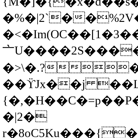
{M�]�{�x�d��s
�%�|2`��%2
�<�Im(OC��[1�3
〦U����2S����
�>\�.?
��ϔJx��j ��
{�,�H��C�=p��P
�|2�
r�8oC5Ku���{