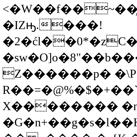
<�W��f��~��͖O
�IZԣ.���!
�2�ćl��0*�zC
�sw�O]o�8"��b�
Z������p� �\P=
R��=�@%�$�+��`
X�������� �n
�G�n+��g�s�l�