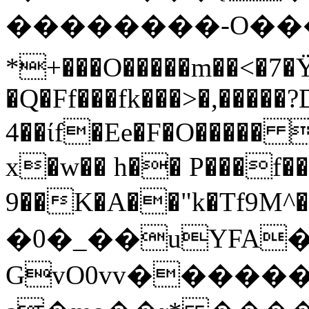
��������-O���ɤ�
*+���O�����m��<�7�Ÿ
�Q�Ff���fk���>�,�����
4��ίf�Ee�F�O�����
x�w�� h�� P���f��?
9��K�A��"k�Tf9M^��5i�t{ݬ�
�0�_��uYFA
GvO0vv������_