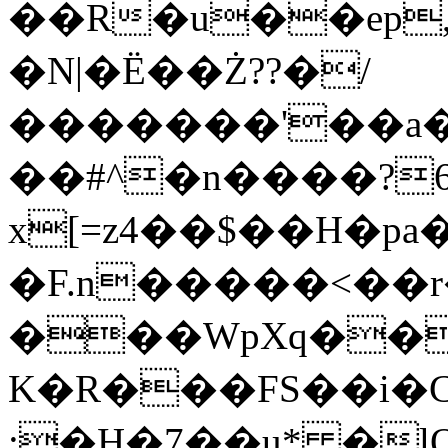
��R�u��ep,
�N|�Ë��Ż??�/
�������'��a�
��#^�n����?6
x[=z4��$��H�p
�F.n�����<��r
���WpXq��
K�R���FS��i�C
:�H�7��u* �l