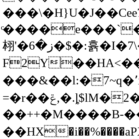
���\�H}U�J��Ce
ͨ����e���`
翉'�ز�6�$�:휽�I�7\�mK���]�xf�-
F2Y��HA<�
���&��l:�7~q�٬x�<�
=�r��ݝ,�.ȴ$lM�2�z���#
��++�M����B-��
��HX�i��%����aPX