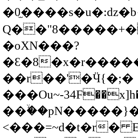
�0̫����s�u�:dz�b
Q��"8�����+�
�oXN���?
�Ɛ�8�x�r����
��r��'�Ӵ{�;�
���Ou~-34F��x]
��ۙ��pN�����}
<���=~d�t�r� E