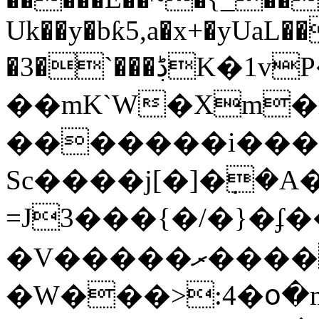
Uk��y�bƙ5,a�x+�yUaL��
�3�`���ڋK�1vP� }
��mK`W�Xm
�������i���
Sc����j[�]�݀
=J3���{�/�}�ʄ���ՙ�
�V�����ރ�����-
�W���>:4�օ�m�ٸ