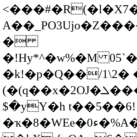
<���#�R(�l�X7
A��_PO3Ujo�Z��
�
�!Hy*^�w%�M 05`
�k!�p�Q��/1\2� 
(�(q��x�2OJ�ܠ���sbD;UJ�f���t+l�#��1<�<�zT�m`���UVI�[�S�׺]Q=kB.�(։
$�уY�h t��5��6!
�ҡ�8�