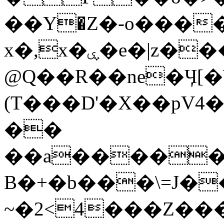
��Υ�Z�-o����
x�,x�ۑ�e�|z����� � ���)�*3�
@Q��R��ne�Ӌ[
(T���D'�X��pV
��
��a�����
B�+�b���\=J�
~�2<4���Z��