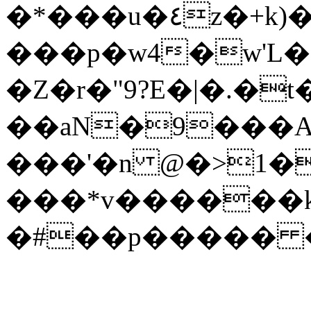
�*���u�٤z�+k)���t��(l��������cT�ƿ1r�|
���p�w4�w'L�(W
�Z�r�"9?E�|�.�t�
��aN�9���A���w�#
���'�n @�>1��
���*v������k�\Ԏ*�؍�rC��_}E
�#��p����� �