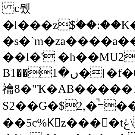
c뮀
�l���z$ؗ��:��
�s�`m�za����a�
��l�' �h��MU2
Bں�1��1�[�f�0�o�'=���j!uc�Ʒ��'�Dm
禴8�"Ҡ�AB�����
S2��G�$2,�̚=�
��5c%Kٕz����tݝ\B���d�1<����"�J�N�H