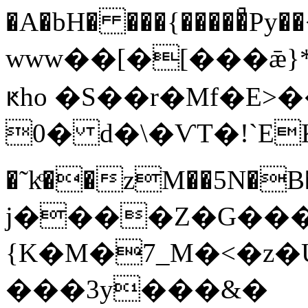
�A�bH� ���{�����ͣPy
www��[�[���ǣ}
ԟho �S��r�Mf�E
0� d�\�ѴT�!`EK��4=J�=e��ـ
�˜kͦ��zM��5N
j����Z�G���
{K�M�7_M�<�z�
���3y���&�