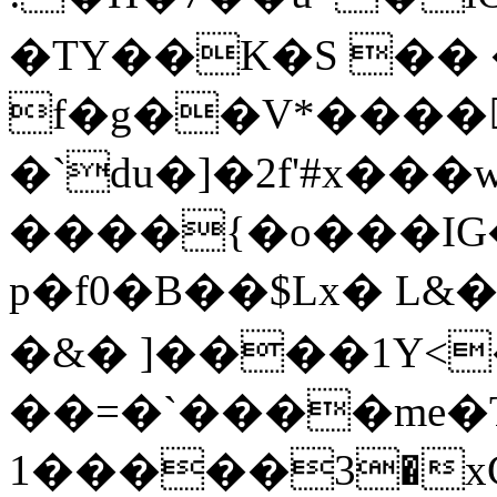
�TY��K�S �� 
f�g��V*����
�`du�]�2f'#x���w
����{�o���IG
p�f0�B��$Lx� L&��EڿYF2�B
�&� ]����1Y<�
��=�`����me�T
3�����1�xC�؏�C����1%