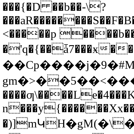
���{�D ��b��-\?
���aR��������S��F
<�����p ����b�
�'q�{��ǡ7���ӿ����%&�غ�k����
��Cp����ј�9�#MD��k
gm�>��5��<����z���ӗϞ�Gոq��Zƨ�ޟ���Ȉ���.]�5�&g�2ҫ� 
����ƣ\����Le�4���K
n���y{������Xx�
�)]mԿH�gM(�\